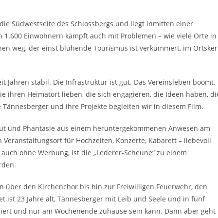
 die Südwestseite des Schlossbergs und liegt inmitten einer
 1.600 Einwohnern kämpft auch mit Problemen – wie viele Orte in
ehen weg, der einst blühende Tourismus ist verkümmert, im Ortske
 Jahren stabil. Die Infrastruktur ist gut. Das Vereinsleben boomt.
 ihren Heimatort lieben, die sich engagieren, die Ideen haben, di
ve Tännesberger und ihre Projekte begleiten wir in diesem Film.
el Mut und Phantasie aus einem heruntergekommenen Anwesen am
Veranstaltungsort für Hochzeiten, Konzerte, Kabarett – liebevoll
, auch ohne Werbung, ist die „Lederer-Scheune“ zu einem
rden.
in über den Kirchenchor bis hin zur Freiwilligen Feuerwehr, den
ist 23 Jahre alt, Tännesberger mit Leib und Seele und in fünf
udiert und nur am Wochenende zuhause sein kann. Dann aber geht