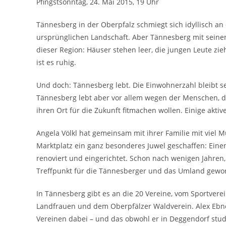
Pfingstsonntag, 24. Mai 2015, 19 Uhr
Tännesberg in der Oberpfalz schmiegt sich idyllisch an
ursprünglichen Landschaft. Aber Tännesberg mit seinen
dieser Region: Häuser stehen leer, die jungen Leute zi
ist es ruhig.
Und doch: Tännesberg lebt. Die Einwohnerzahl bleibt seit
Tännesberg lebt aber vor allem wegen der Menschen, die
ihren Ort für die Zukunft fitmachen wollen. Einige akti
Angela Völkl hat gemeinsam mit ihrer Familie mit vi
Marktplatz ein ganz besonderes Juwel geschaffen: Einen 
renoviert und eingerichtet. Schon nach wenigen Jahren
Treffpunkt für die Tännesberger und das Umland gewo
In Tännesberg gibt es an die 20 Vereine, vom Sportvere
Landfrauen und dem Oberpfälzer Waldverein. Alex Ebnet 
Vereinen dabei – und das obwohl er in Deggendorf st