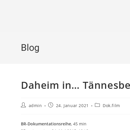
Zum
Inhalt
springen
Blog
Daheim in… Tännesbe
Beitrags-
Beitrag
Beitrags-
admin
24. Januar 2021
Dok.film
Autor:
veröffentlicht:
Kategorie:
BR-Dokumentationsreihe
, 45 min