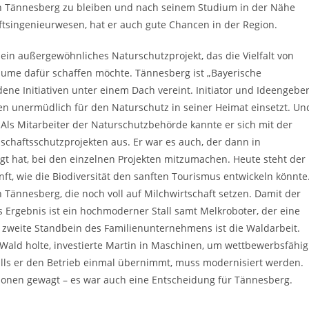
, in Tännesberg zu bleiben und nach seinem Studium in der Nähe
aftsingenieurwesen, hat er auch gute Chancen in der Region.
ein außergewöhnliches Naturschutzprojekt, das die Vielfalt von
äume dafür schaffen möchte. Tännesberg ist „Bayerische
ene Initiativen unter einem Dach vereint. Initiator und Ideengebe
hren unermüdlich für den Naturschutz in seiner Heimat einsetzt. Un
für. Als Mitarbeiter der Naturschutzbehörde kannte er sich mit der
haftsschutzprojekten aus. Er war es auch, der dann in
t hat, bei den einzelnen Projekten mitzumachen. Heute steht der
unft, wie die Biodiversität den sanften Tourismus entwickeln könnte
n Tännesberg, die noch voll auf Milchwirtschaft setzen. Damit der
s Ergebnis ist ein hochmoderner Stall samt Melkroboter, der eine
 zweite Standbein des Familienunternehmens ist die Waldarbeit.
Wald holte, investierte Martin in Maschinen, um wettbewerbsfähig
 Falls er den Betrieb einmal übernimmt, muss modernisiert werden.
tionen gewagt – es war auch eine Entscheidung für Tännesberg.