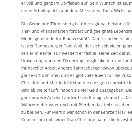
er voll und ganz im Dorfleben auf. Sein Wunsch ist es
einen Arbeitsplatz zu finden. Mit seinem Fach, Wirtsch
Die Gemeinde Tännesberg ist überregional bekannt für 
Tier- und Pflanzenarten fördert und geeignete Lebensr
Modellgemeinde für Biodiversität“. Damit sind verschied
ist der Tännesberger Toni Wolf, der sich seit vielen Ja
seit er in Rente ist, investiert er fast all seine Zeit da
Umsetzung und den Förderungsmöglichkeiten von Landsc
mühevoller Arbeit andere Tännesberger davon überzeug
ganze Ort dahinter, und es gibt viele Ideen für die Zuk
Christine und Martin Kick sind die einzigen Landwirte i
Betrieb weiterläuft, haben sie viel Geld ausgegeben. Da
ganz andere Art der Landwirtschaft möglich macht. Das
Während der Vater noch mit Pferden das Holz aus dem 
zu bleiben. Für Martin war schon in der Lehrzeit klar:
Gemeinsam mit seiner Frau Christine hat er die Investi