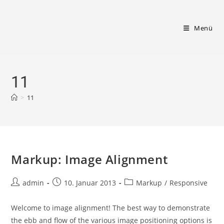
Zum
Inhalt
Menü
springen
11
>
11
Markup: Image Alignment
Beitrags-
Beitrag
Beitrags-
admin
10. Januar 2013
Markup
/
Responsive
Autor:
veröffentlicht:
Kategorie:
Welcome to image alignment! The best way to demonstrate
the ebb and flow of the various image positioning options is