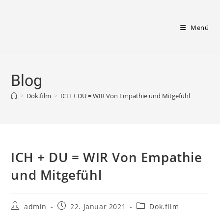
Zum
Inhalt
Menü
springen
Blog
>
Dok.film
>
ICH + DU = WIR Von Empathie und Mitgefühl
ICH + DU = WIR Von Empathie
und Mitgefühl
Beitrags-
Beitrag
Beitrags-
admin
22. Januar 2021
Dok.film
Autor:
veröffentlicht:
Kategorie: